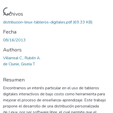
Cargando...
Archivos
distribucion-linux-tableros-digitales.pdf
(69.33 KB)
Fecha
08/16/2013
Authors
Villarreal C., Rubén A.
de Clunie, Gisela T.
Resumen
Encontramos un interés particular en el uso de tableros
digitales interactivos de bajo costo como herramienta para
mejorar el proceso de enseñanza-aprendizaje. Este trabajo
propone el desarrollo de una distribución personalizada
de Linux, por ser software libre, el cual permite que el