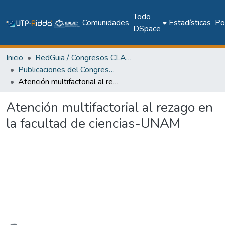
Todo
Comunidades
Estadísticas
Pol
DSpace
Inicio
RedGuia / Congresos CLABES
Publicaciones del Congreso Internacional CLABES
Atención multifactorial al rezago en la facultad de ciencias-UNAM
Atención multifactorial al rezago en
la facultad de ciencias-UNAM