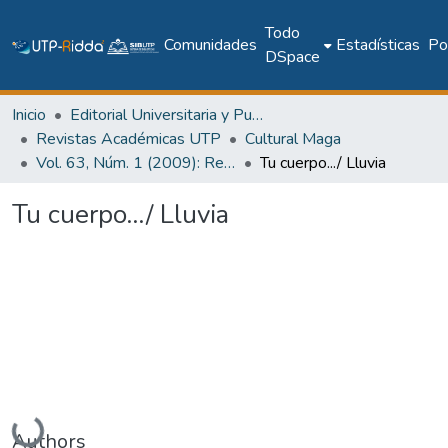
Todo
Comunidades
Estadísticas
Pol
DSpace
Inicio
Editorial Universitaria y Publicaciones Seriadas
Revistas Académicas UTP
Cultural Maga
Vol. 63, Núm. 1 (2009): Revista Maga
Tu cuerpo.../ Lluvia
Tu cuerpo.../ Lluvia
Cargando...
Authors