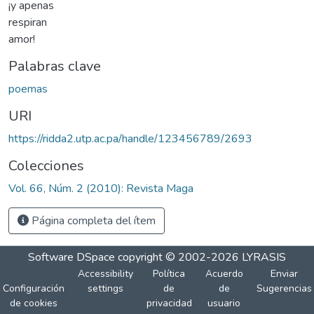
¡y apenas
respiran
amor!
Palabras clave
poemas
URI
https://ridda2.utp.ac.pa/handle/123456789/2693
Colecciones
Vol. 66, Núm. 2 (2010): Revista Maga
Página completa del ítem
Software DSpace
copyright © 2002-2026
LYRASIS
Accessibility
Política
Acuerdo
Enviar
Configuración
settings
de
de
Sugerencias
de cookies
privacidad
usuario