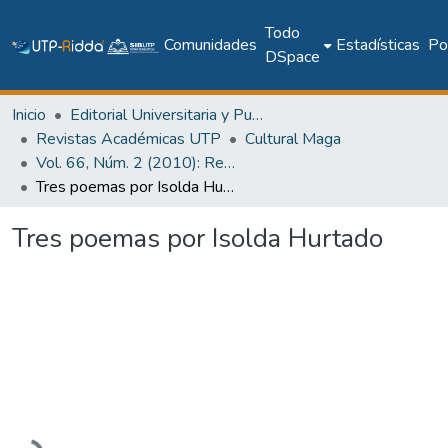
Todo
Comunidades
Estadísticas
Pol
DSpace
Inicio
Editorial Universitaria y Publicaciones Seriadas
Revistas Académicas UTP
Cultural Maga
Vol. 66, Núm. 2 (2010): Revista Maga
Tres poemas por Isolda Hurtado
Tres poemas por Isolda Hurtado
Cargando...