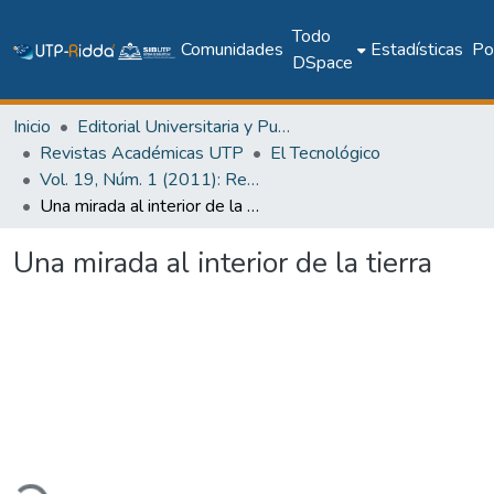
Todo
Comunidades
Estadísticas
Pol
DSpace
Inicio
Editorial Universitaria y Publicaciones Seriadas
Revistas Académicas UTP
El Tecnológico
Vol. 19, Núm. 1 (2011): Revista EL TECNOLÓGICO
Una mirada al interior de la tierra
Una mirada al interior de la tierra
gando...