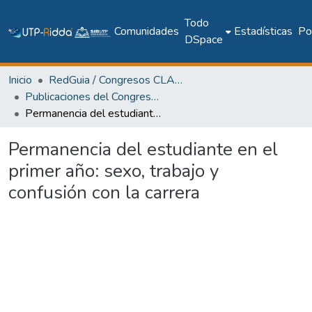
Todo
Comunidades
Estadísticas
Pol
DSpace
Inicio
RedGuia / Congresos CLABES
Publicaciones del Congreso Internacional CLABES
Permanencia del estudiante en el primer año: sexo, trabajo y confusión con la carrera
Permanencia del estudiante en el
primer año: sexo, trabajo y
confusión con la carrera