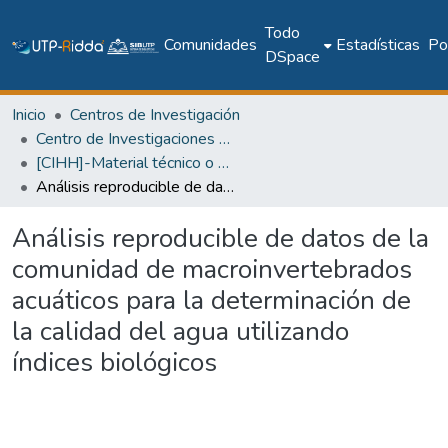
Todo
Comunidades
Estadísticas
Pol
DSpace
Inicio
Centros de Investigación
Centro de Investigaciones Hidráulicas e Hidrotécnicas
[CIHH]-Material técnico o académico
Análisis reproducible de datos de la comunidad de macroinvertebrados acuáticos para la determinación de la calidad del agua utilizando índices biológicos
Análisis reproducible de datos de la
comunidad de macroinvertebrados
acuáticos para la determinación de
la calidad del agua utilizando
índices biológicos