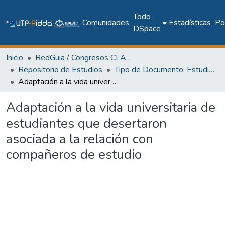
Todo
Comunidades
Estadísticas
Pol
DSpace
Inicio
RedGuia / Congresos CLABES
Repositorio de Estudios
Tipo de Documento: Estudio Aplicado
Adaptación a la vida universitaria de estudiantes que desertaron asociada a la relación con compañeros de estudio
Adaptación a la vida universitaria de
estudiantes que desertaron
asociada a la relación con
compañeros de estudio