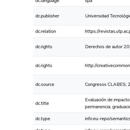
dc.language
spa
dc.publisher
Universidad Tecnológ
dc.relation
https://revistas.utp.a
dc.rights
Derechos de autor 2
dc.rights
http://creativecommon
dc.source
Congresos CLABES; 2
Evaluación de impacto
dc.title
permanencia, graduaci
dc.type
info:eu-repo/semantics