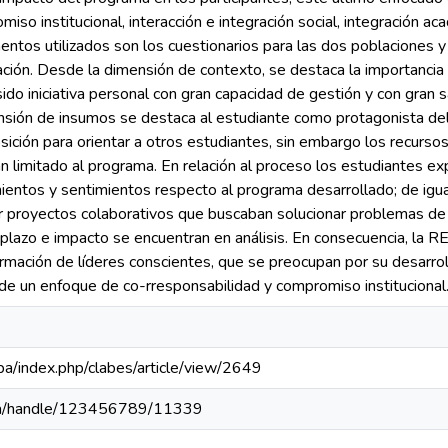
so institucional, interacción e integración social, integración aca
entos utilizados son los cuestionarios para las dos poblaciones y 
ción. Desde la dimensión de contexto, se destaca la importanci
ido iniciativa personal con gran capacidad de gestión y con gran s
ensión de insumos se destaca al estudiante como protagonista d
ción para orientar a otros estudiantes, sin embargo los recurso
n limitado al programa. En relación al proceso los estudiantes ex
entos y sentimientos respecto al programa desarrollado; de igual
r proyectos colaborativos que buscaban solucionar problemas de 
 plazo e impacto se encuentran en análisis. En consecuencia, la 
ormación de líderes conscientes, que se preocupan por su desarrol
de un enfoque de co-rresponsabilidad y compromiso institucional
c.pa/index.php/clabes/article/view/2649
c.pa/handle/123456789/11339