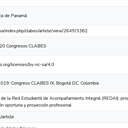
ica de Panamá
c.pa/index.php/clabes/article/view/2649/3382
020 Congresos CLABES
s.org/licenses/by-nc-sa/4.0
019: Congreso CLABES IX, Bogotá D.C. Colombia
 de la Red Estudiantil de Acompañamiento Integral (REDAI): prog
ón oportuna y proyección profesional
/article