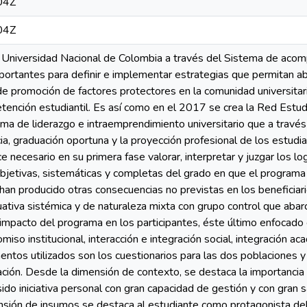
04Z
04Z
Universidad Nacional de Colombia a través del Sistema de acom
portantes para definir e implementar estrategias que permitan a
de promoción de factores protectores en la comunidad universitar
retención estudiantil. Es así como en el 2017 se crea la Red Est
a de liderazgo e intraemprendimiento universitario que a través
a, graduación oportuna y la proyección profesional de los estud
 necesario en su primera fase valorar, interpretar y juzgar los lo
objetivas, sistemáticas y completas del grado en que el programa
 han producido otras consecuencias no previstas en los beneficia
uativa sistémica y de naturaleza mixta con grupo control que aba
impacto del programa en los participantes, éste último enfocado e
so institucional, interacción e integración social, integración aca
entos utilizados son los cuestionarios para las dos poblaciones y 
ción. Desde la dimensión de contexto, se destaca la importanci
ido iniciativa personal con gran capacidad de gestión y con gran s
ensión de insumos se destaca al estudiante como protagonista d