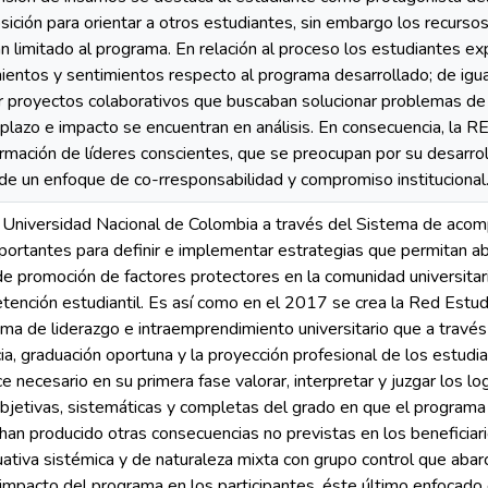
ción para orientar a otros estudiantes, sin embargo los recurso
n limitado al programa. En relación al proceso los estudiantes ex
entos y sentimientos respecto al programa desarrollado; de igual
r proyectos colaborativos que buscaban solucionar problemas de 
 plazo e impacto se encuentran en análisis. En consecuencia, la 
ormación de líderes conscientes, que se preocupan por su desarrol
de un enfoque de co-rresponsabilidad y compromiso institucional
Universidad Nacional de Colombia a través del Sistema de acom
portantes para definir e implementar estrategias que permitan a
de promoción de factores protectores en la comunidad universitar
retención estudiantil. Es así como en el 2017 se crea la Red Est
a de liderazgo e intraemprendimiento universitario que a través
a, graduación oportuna y la proyección profesional de los estud
 necesario en su primera fase valorar, interpretar y juzgar los lo
objetivas, sistemáticas y completas del grado en que el programa
 han producido otras consecuencias no previstas en los beneficia
uativa sistémica y de naturaleza mixta con grupo control que aba
impacto del programa en los participantes, éste último enfocado e