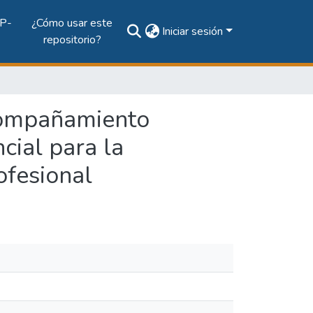
P-
¿Cómo usar este
Iniciar sesión
repositorio?
Acompañamiento
cial para la
ofesional