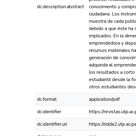
dc.description.abstract
conocimiento y compromi
ciudadana. Los instrum
muestra de cada pobla
debido a que éste ha s
implicados. En la dim
emprendedora y disposi
recursos materiales ha
generación de conocimi
adquirida al emprende
los resultados a corto
estudiantil desde la f
otros estudiantes des
dc.format
application/pdf
dc.identifier
https://revistas.utp.a
dc.identifier.uri
https://ridda2.utp.a