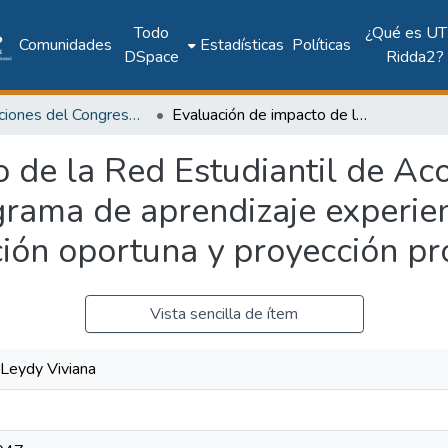
Todo
¿Qué es UT
Comunidades
Estadísticas
Políticas
DSpace
Ridda2?
Publicaciones del Congreso Internacional CLABES
Evaluación de impacto de la Red Estudiantil de Acompañamiento Integral (REDAI): programa de aprendizaje experiencial para la permanencia, graduación oportuna y proyección profesional
o de la Red Estudiantil de 
grama de aprendizaje experien
ión oportuna y proyección pr
Vista sencilla de ítem
Leydy Viviana