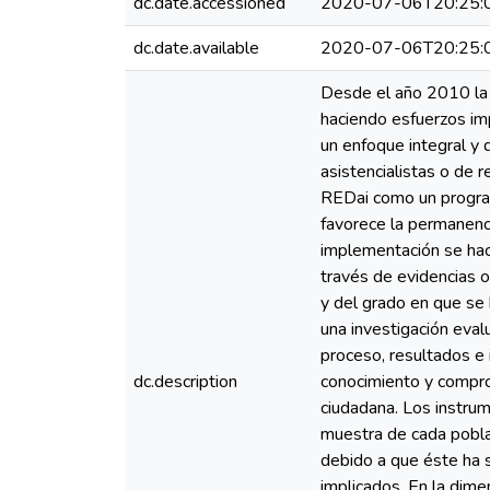
dc.date.accessioned
2020-07-06T20:25:
dc.date.available
2020-07-06T20:25:
Desde el año 2010 la 
haciendo esfuerzos im
un enfoque integral y 
asistencialistas o de 
REDai como un program
favorece la permanenci
implementación se hace
través de evidencias 
y del grado en que se
una investigación eval
proceso, resultados e 
dc.description
conocimiento y compromi
ciudadana. Los instrum
muestra de cada pobla
debido a que éste ha s
implicados. En la dim