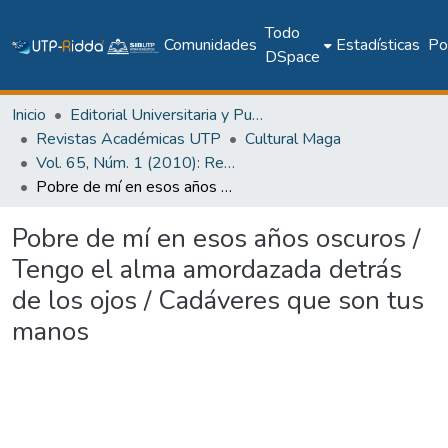
Todo
Comunidades
Estadísticas
Pol
DSpace
Inicio
Editorial Universitaria y Publicaciones Seriadas
Revistas Académicas UTP
Cultural Maga
Vol. 65, Núm. 1 (2010): Revista Maga
Pobre de mí en esos años oscuros / Tengo el alma amordazada detrás de los ojos / Cadáveres que son tus manos
Pobre de mí en esos años oscuros /
Tengo el alma amordazada detrás
de los ojos / Cadáveres que son tus
manos