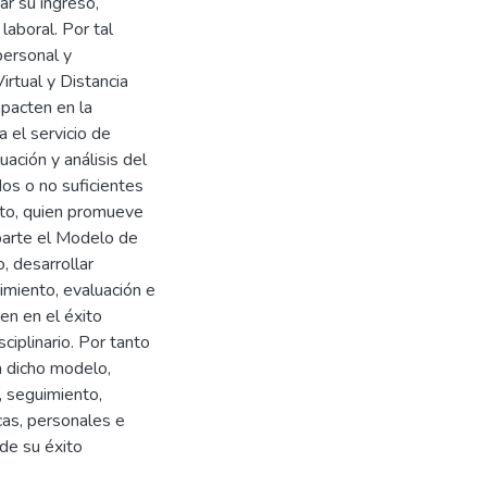
ar su ingreso,
laboral. Por tal
personal y
rtual y Distancia
mpacten en la
a el servicio de
uación y análisis del
dos o no suficientes
xito, quien promueve
parte el Modelo de
, desarrollar
uimiento, evaluación e
ten en el éxito
ciplinario. Por tanto
a dicho modelo,
, seguimiento,
as, personales e
 de su éxito