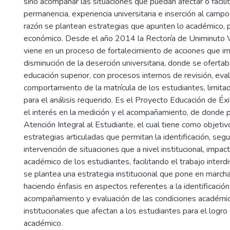
sino acompañar las situaciones que puedan afectar o facilit
permanencia, experiencia universitaria e inserción al campo 
razón se plantean estrategias que apunten lo académico, 
económico. Desde el año 2014 la Rectoría de Uniminuto Vi
viene en un proceso de fortalecimiento de acciones que i
disminución de la deserción universitaria, donde se ofertab
educación superior, con procesos internos de revisión, eval
comportamiento de la matrícula de los estudiantes, limita
para el análisis requerido. Es el Proyecto Educación de É
el interés en la medición y el acompañamiento, de donde 
Atención Integral al Estudiante, el cual tiene como objetivo
estrategias articuladas que permitan la identificación, seg
intervención de situaciones que a nivel institucional, impac
académico de los estudiantes, facilitando el trabajo interdis
se plantea una estrategia institucional que pone en march
haciendo énfasis en aspectos referentes a la identificación
acompañamiento y evaluación de las condiciones académic
institucionales que afectan a los estudiantes para el logro
académico.