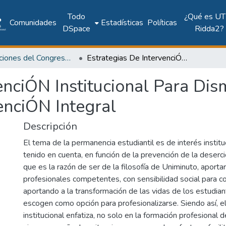
Todo
¿Qué es UT
Comunidades
Estadísticas
Políticas
DSpace
Ridda2?
Publicaciones del Congreso Internacional CLABES
Estrategias De IntervenciÓN Institucional Para Disminuir El Abandono Con El Modelo De AtenciÓN Integral
enciÓN Institucional Para Di
nciÓN Integral
Descripción
El tema de la permanencia estudiantil es de interés institu
tenido en cuenta, en función de la prevención de la deserció
que es la razón de ser de la filosofía de Uniminuto, aportar
profesionales competentes, con sensibilidad social para co
aportando a la transformación de las vidas de los estudia
escogen como opción para profesionalizarse. Siendo así, e
institucional enfatiza, no solo en la formación profesional