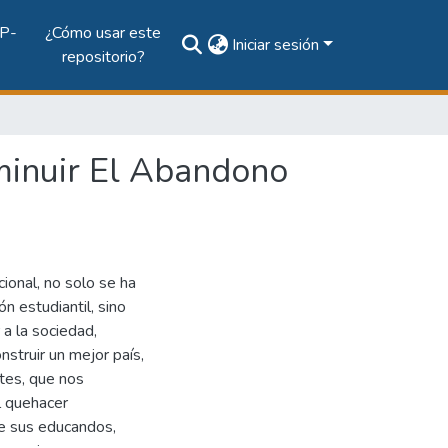
P-
¿Cómo usar este
Iniciar sesión
repositorio?
sminuir El Abandono
cional, no solo se ha
n estudiantil, sino
 a la sociedad,
nstruir un mejor país,
ntes, que nos
l quehacer
 de sus educandos,