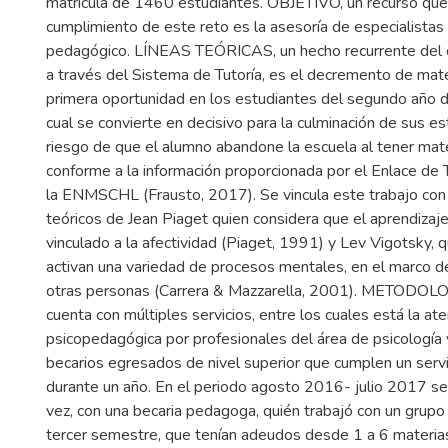
matrícula de 1460 estudiantes. OBJETIVO, un recurso que 
cumplimiento de este reto es la asesoría de especialista
pedagógico. LÍNEAS TEÓRICAS, un hecho recurrente del cu
a través del Sistema de Tutoría, es el decremento de mat
primera oportunidad en los estudiantes del segundo año de
cual se convierte en decisivo para la culminación de sus es
riesgo de que el alumno abandone la escuela al tener mat
conforme a la información proporcionada por el Enlace de
la ENMSCHL (Frausto, 2017). Se vincula este trabajo con
teóricos de Jean Piaget quien considera que el aprendizaje
vinculado a la afectividad (Piaget, 1991) y Lev Vigotsky, 
activan una variedad de procesos mentales, en el marco de
otras personas (Carrera & Mazzarella, 2001). METODO
cuenta con múltiples servicios, entre los cuales está la at
psicopedagógica por profesionales del área de psicología
becarios egresados de nivel superior que cumplen un servi
durante un año. En el periodo agosto 2016- julio 2017 se
vez, con una becaria pedagoga, quién trabajó con un grup
tercer semestre, que tenían adeudos desde 1 a 6 materi