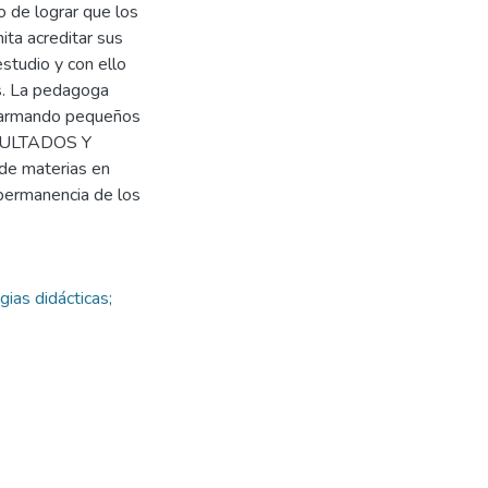
o de lograr que los
ita acreditar sus
studio y con ello
os. La pedagoga
a, armando pequeños
RESULTADOS Y
de materias en
 permanencia de los
ias didácticas;