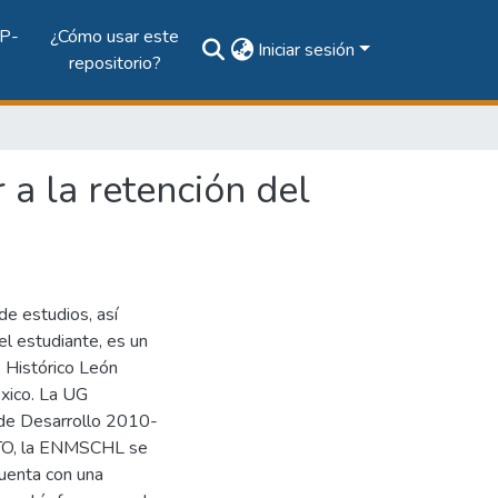
P-
¿Cómo usar este
Iniciar sesión
repositorio?
 a la retención del
de estudios, así
del estudiante, es un
 Histórico León
xico. La UG
 de Desarrollo 2010-
XTO, la ENMSCHL se
cuenta con una