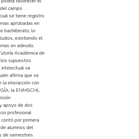
podría favorecer el
s del campo
al se tiene registro
erias aprobadas en
 bachillerato, lo
tudios, existiendo el
erias en adeudo,
 Tutoría Académica de
 los supuestos
 intelectual va
quién afirma que se
 la interacción con
LOGÍA, la ENMSCHL
ención
 y apoyo de dos
cio profesional
 contó por primera
o de alumnos del
as de semestres