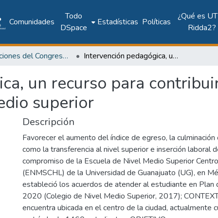
Todo
¿Qué es UT
Comunidades
Estadísticas
Políticas
DSpace
Ridda2?
Publicaciones del Congreso Internacional CLABES
Intervención pedagógica, un recurso para contribuir a la retención del alumno, en el nivel medio superior
a, un recurso para contribuir
edio superior
Descripción
Favorecer el aumento del índice de egreso, la culminación 
como la transferencia al nivel superior e inserción laboral 
compromiso de la Escuela de Nivel Medio Superior Centro
(ENMSCHL) de la Universidad de Guanajuato (UG), en Mé
estableció los acuerdos de atender al estudiante en Plan
2020 (Colegio de Nivel Medio Superior, 2017); CONTE
encuentra ubicada en el centro de la ciudad, actualmente 