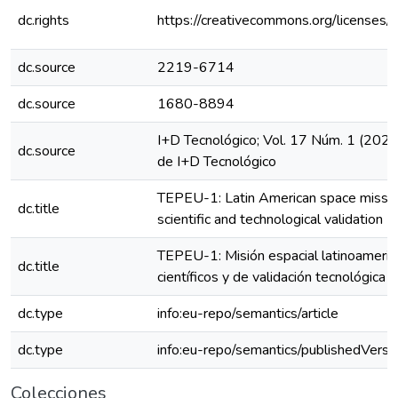
dc.rights
https://creativecommons.org/licenses/
dc.source
2219-6714
dc.source
1680-8894
I+D Tecnológico; Vol. 17 Núm. 1 (2021
dc.source
de I+D Tecnológico
TEPEU-1: Latin American space missio
dc.title
scientific and technological validation
TEPEU-1: Misión espacial latinoameric
dc.title
científicos y de validación tecnológica
dc.type
info:eu-repo/semantics/article
dc.type
info:eu-repo/semantics/publishedVersi
Colecciones