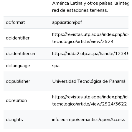
América Latina y otros países, la integ
red de estaciones terrenas.
dc.format
application/pdf
https://revistas.utp.ac.pa/index.php/id-
dc.identifier
tecnologico/article/view/2924
dc.identifier.uri
https://ridda2.utp.ac.pa/handle/123
dc.language
spa
dc.publisher
Universidad Tecnológica de Panamá
https://revistas.utp.ac.pa/index.php/id-
dc.relation
tecnologico/article/view/2924/3622
dc.rights
info:eu-repo/semantics/openAccess