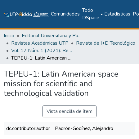
Todo
Comunidades
Estadísticas
Pol
DSpace
Inicio
Editorial Universitaria y Publicaciones Seriadas
Revistas Académicas UTP
Revista de I+D Tecnológico
Vol. 17 Núm. 1 (2021): Revista de I+D Tecnológico
TEPEU-1: Latin American space mission for scientific and technological validation
TEPEU-1: Latin American space
mission for scientific and
technological validation
Vista sencilla de ítem
dc.contributor.author
Padrón-Godínez, Alejandro