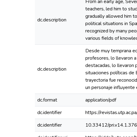
From an early age, Seve
teachers, led him to stu
gradually allowed him to
dc.description
political situations in 
recognized by many peop
various fields of knowle
Desde muy temprana edad
profesores, lo llevaron 
destacadas, lo llevaron p
dc.description
situaciones políticas de 
trayectoria fue reconoci
un personaje influyente 
dc.format
application/pdf
dc.identifier
https://revistas.utp.ac.
dc.identifier
10.33412/pri.v14.1.37