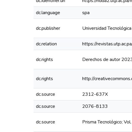
dc.identifier.uri
https://ridda2.utp.ac.
dc.language
spa
dc.publisher
Universidad Tecnológic
dc.relation
https://revistas.utp.ac.
dc.rights
Derechos de autor 2023
dc.rights
http://creativecommons.
dc.source
2312-637X
dc.source
2076-8133
dc.source
Prisma Tecnológico; Vol