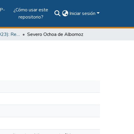
P-
¿Cómo usar este
Iniciar sesión
repositorio?
Vol. 14, Núm. 1 (2023): Revista Prisma Tecnológico
Severo Ochoa de Albornoz