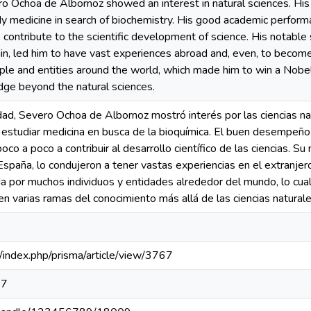
ro Ochoa de Albornoz showed an interest in natural sciences. Hi
dy medicine in search of biochemistry. His good academic perform
 contribute to the scientific development of science. His notable s
Spain, led him to have vast experiences abroad and, even, to becom
le and entities around the world, which made him to win a Nobel
dge beyond the natural sciences.
, Severo Ochoa de Albornoz mostró interés por las ciencias na
a estudiar medicina en busca de la bioquímica. El buen desempeño
oco a poco a contribuir al desarrollo científico de las ciencias. Su 
España, lo condujeron a tener vastas experiencias en el extranjero
da por muchos individuos y entidades alrededor del mundo, lo cual
en varias ramas del conocimiento más allá de las ciencias naturale
pa/index.php/prisma/article/view/3767
67