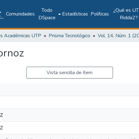
Todo
¿Qué es UT
Comunidades
Estadísticas
Políticas
DSpace
Ridda2?
as Académicas UTP
Prisma Tecnológico
ornoz
Vista sencilla de ítem
7Z
7Z