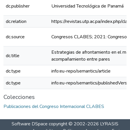
dc.publisher
Universidad Tecnológica de Panamá
dc.relation
https://revistas.utp.ac.pa/index.php/c
dc.source
Congresos CLABES; 2021: Congreso 
Estrategias de afrontamiento en el ma
dc.title
acompañamiento entre pares
dc.type
info:eu-repo/semantics/article
dc.type
info:eu-repo/semantics/publishedVersi
Colecciones
Publicaciones del Congreso Internacional CLABES
Software DSpace
copyright © 2002-2026
LYRASIS