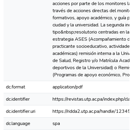
acciones por parte de los monitores la 
través de acciones directas del monito
formativos, apoyo académico, y guía pa
ciudad y la universidad. La segunda inc
tipo&nbsp;resolutorio centradas en la r
estrategia ASES (Acompañamiento de 
practicante socioeducativo, actividades
académicas) remisión interna a la Unive
de Salud, Registro y/o Matrícula Acadé
deportivos de la Universidad) o Remisi
(Programas de apoyo económico, Progra
dc.format
application/pdf
dc.identifier
https://revistas.utp.ac.pa/index.php/cl
dc.identifier.uri
https://ridda2.utp.ac.pa/handle/123
dc.language
spa