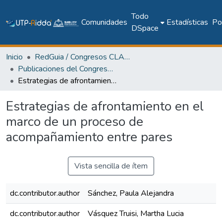
Todo
Comunidades
Estadísticas
Pol
DSpace
Inicio
RedGuia / Congresos CLABES
Publicaciones del Congreso Internacional CLABES
Estrategias de afrontamiento en el marco de un proceso de acompañamiento entre pares
Estrategias de afrontamiento en el
marco de un proceso de
acompañamiento entre pares
Vista sencilla de ítem
dc.contributor.author
Sánchez, Paula Alejandra
dc.contributor.author
Vásquez Truisi, Martha Lucia