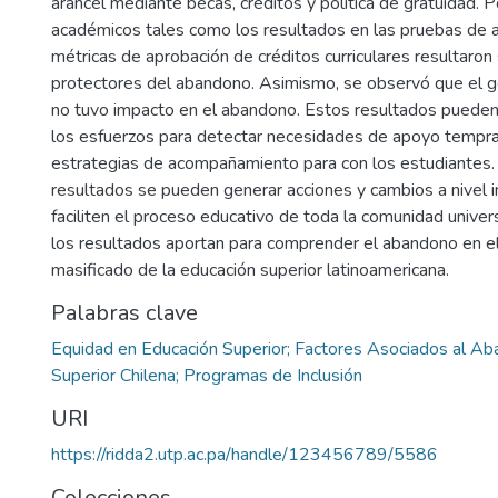
arancel mediante becas, créditos y política de gratuidad. P
académicos tales como los resultados en las pruebas de a
métricas de aprobación de créditos curriculares resultaron
protectores del abandono. Asimismo, se observó que el g
no tuvo impacto en el abandono. Estos resultados pueden c
los esfuerzos para detectar necesidades de apoyo tempr
estrategias de acompañamiento para con los estudiantes
resultados se pueden generar acciones y cambios a nivel i
faciliten el proceso educativo de toda la comunidad univers
los resultados aportan para comprender el abandono en e
masificado de la educación superior latinoamericana.
Palabras clave
Equidad en Educación Superior; Factores Asociados al Ab
Superior Chilena; Programas de Inclusión
URI
https://ridda2.utp.ac.pa/handle/123456789/5586
Colecciones