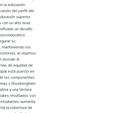
en la educación
cación del perfil del
educación superior
 con un alto nivel
gnificado un desafío
psicoeducativo
egurar su
r, manteniendo los
contexto, el objetivo
e asocian al
amas de equidad de
ncipal está puesto en
 de los componentes
renay y Boudrenghien
ativa y una técnica
cipales resultados son
 estudiantes aumenta
ta la cobertura de