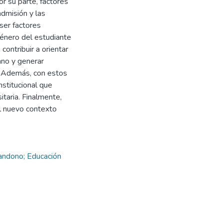
or su parte, factores
dmisión y las
 ser factores
énero del estudiante
ontribuir a orientar
ano y generar
. Además, con estos
nstitucional que
itaria. Finalmente,
l nuevo contexto
andono; Educación