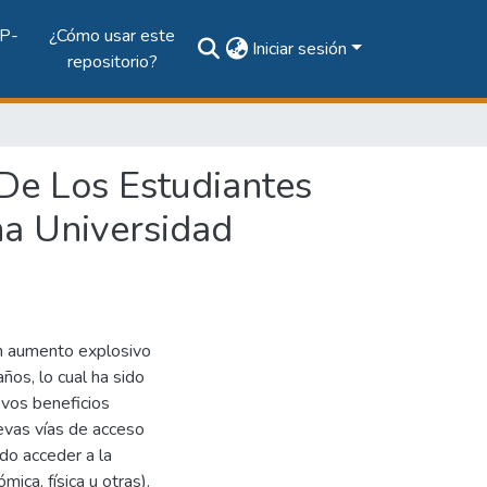
P-
¿Cómo usar este
Iniciar sesión
repositorio?
De Los Estudiantes
a Universidad
 un aumento explosivo
ños, lo cual ha sido
evos beneficios
evas vías de acceso
do acceder a la
ica, física u otras).