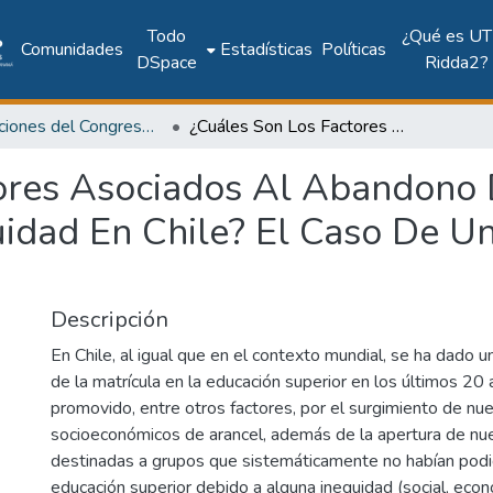
Todo
¿Qué es UT
Comunidades
Estadísticas
Políticas
DSpace
Ridda2?
Publicaciones del Congreso Internacional CLABES
¿Cuáles Son Los Factores Asociados Al Abandono De Los Estudiantes De Programas De Equidad En Chile? El Caso De Una Universidad Tradicional.
ores Asociados Al Abandono 
dad En Chile? El Caso De Un
Descripción
En Chile, al igual que en el contexto mundial, se ha dado
de la matrícula en la educación superior en los últimos 20 a
promovido, entre otros factores, por el surgimiento de nu
socioeconómicos de arancel, además de la apertura de nu
destinadas a grupos que sistemáticamente no habían podi
educación superior debido a alguna inequidad (social, económ