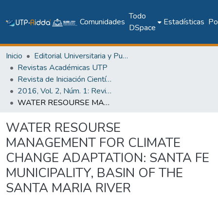
Todo
Comunidades
Estadísticas
Pol
DSpace
Inicio
Editorial Universitaria y Publicaciones Seriadas
Revistas Académicas UTP
Revista de Iniciación Científica
2016, Vol. 2, Núm. 1: Revista de Iniciación Científica
WATER RESOURSE MANAGEMENT FOR CLIMATE CHANGE ADAPTATION: SANTA FE MUNICIPALITY, BASIN OF THE SANTA MARIA RIVER
WATER RESOURSE
MANAGEMENT FOR CLIMATE
CHANGE ADAPTATION: SANTA FE
MUNICIPALITY, BASIN OF THE
SANTA MARIA RIVER