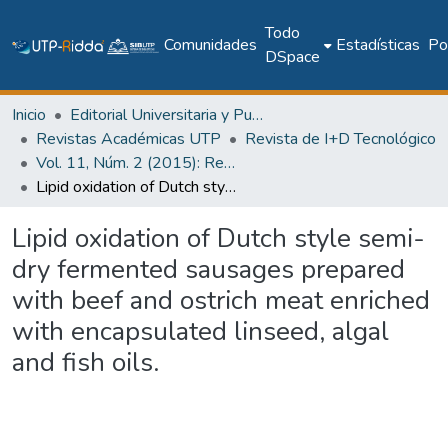
Todo
Comunidades
Estadísticas
Pol
DSpace
Inicio
Editorial Universitaria y Publicaciones Seriadas
Revistas Académicas UTP
Revista de I+D Tecnológico
Vol. 11, Núm. 2 (2015): Revista I+D Tecnológico
Lipid oxidation of Dutch style semi-dry fermented sausages prepared with beef and ostrich meat enriched with encapsulated linseed, algal and fish oils.
Lipid oxidation of Dutch style semi-
dry fermented sausages prepared
with beef and ostrich meat enriched
with encapsulated linseed, algal
and fish oils.