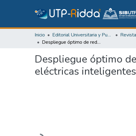
Inicio
Editorial Universitaria y Publicaciones Seriadas
Revist
Despliegue óptimo de redes ópticas para comunicaciones en redes eléctricas inteligentes
Despliegue óptimo de
eléctricas inteligentes
Cargando...