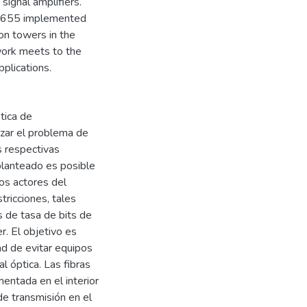
signal amplifiers.
 G.655 implemented
on towers in the
twork meets to the
plications.
tica de
izar el problema de
s respectivas
planteado es posible
os actores del
tricciones, tales
 de tasa de bits de
er. El objetivo es
dad de evitar equipos
l óptica. Las fibras
entada en el interior
e transmisión en el