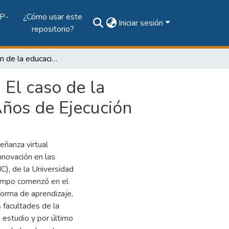
P-
¿Cómo usar este
Iniciar sesión
repositorio?
Virtualización de la educación y formación docente: El caso de la Universidad Tecnológica de Panamá Luego de 10 Años de Ejecución
 El caso de la
ños de Ejecución
eñanza virtual
nnovación en las
C), de la Universidad
ampo comenzó en el
orma de aprendizaje,
 facultades de la
 estudio y por último