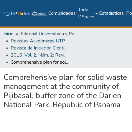
Todo
Comunidades
Estadísticas
Pol
DSpace
Inicio
Editorial Universitaria y Publicaciones Seriadas
Revistas Académicas UTP
Revista de Iniciación Científica
2016, Vol. 2, Núm. 2: Revista de Iniciación Científica
Comprehensive plan for solid waste management at the community of Pijibasal, buffer zone of the Darien National Park, Republic of Panama
Comprehensive plan for solid waste
management at the community of
Pijibasal, buffer zone of the Darien
National Park, Republic of Panama