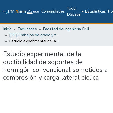
Todo
Comunidades
Estadísticas
Pol
DSpace
Inicio
Facultades
Facultad de Ingeniería Civil
[FIC]-Trabajos de grado y tesis
Estudio experimental de la ductibilidad de soportes de hormigón convencional sometidos a compresión y carga lateral cíclica
Estudio experimental de la
ductibilidad de soportes de
hormigón convencional sometidos a
compresión y carga lateral cíclica