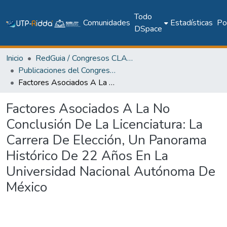
Todo
Comunidades
Estadísticas
Pol
DSpace
Inicio
RedGuia / Congresos CLABES
Publicaciones del Congreso Internacional CLABES
Factores Asociados A La No Conclusión De La Licenciatura: La Carrera De Elección, Un Panorama Histórico De 22 Años En La Universidad Nacional Autónoma De México
Factores Asociados A La No
Conclusión De La Licenciatura: La
Carrera De Elección, Un Panorama
Histórico De 22 Años En La
Universidad Nacional Autónoma De
México