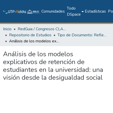
Todo
Comunidades
Estadísticas
Pol
DSpace
Inicio
RedGuia / Congresos CLABES
Repositorio de Estudios
Tipo de Documento: Reflexión Teórica
Análisis de los modelos explicativos de retención de estudiantes en la universidad: una visión desde la desigualdad social
Análisis de los modelos
explicativos de retención de
estudiantes en la universidad: una
visión desde la desigualdad social