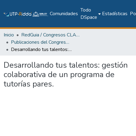
Todo
Comunidades
Estadísticas
Pol
DSpace
Inicio
RedGuia / Congresos CLABES
Publicaciones del Congreso Internacional CLABES
Desarrollando tus talentos: gestión colaborativa de un programa de tutorías pares.
Desarrollando tus talentos: gestión
colaborativa de un programa de
tutorías pares.