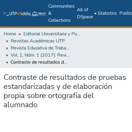
Communities
All of
&
Statistics
Políti
DSpace
Collections
Home
Editorial Universitaria y Publicaciones Seriadas
Revistas Académicas UTP
Revista Educativa de Trabajos Orientados al Siglo XXI (RETOS XXI)
Vol. 1, Núm. 1 (2017): Revista RETO XXI - Discapacidad y Educación
Contraste de resultados de pruebas estandarizadas y de elaboración propia sobre ortografía del alumnado
Contraste de resultados de pruebas
estandarizadas y de elaboración
propia sobre ortografía del
alumnado