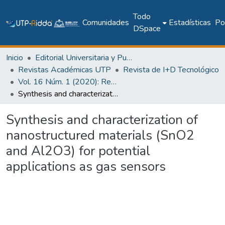
Todo
Comunidades
Estadísticas
Pol
DSpace
Inicio
Editorial Universitaria y Publicaciones Seriadas
Revistas Académicas UTP
Revista de I+D Tecnológico
Vol. 16 Núm. 1 (2020): Revista de I+D Tecnológico
Synthesis and characterization of nanostructured materials (SnO2 and Al2O3) for potential applications as gas sensors
Synthesis and characterization of
nanostructured materials (SnO2
and Al2O3) for potential
applications as gas sensors