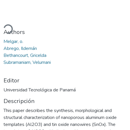
gando...
Authors
Melgar, o.
Abrego, Ildemán
Bethancourt, Gricelda
Subramaniam, Velumani
Editor
Universidad Tecnológica de Panamá
Descripción
This paper describes the synthesis, morphological and
structural characterization of nanoporous aluminum oxide
templates (Al2O3) and tin oxide nanowires (SnOx). The