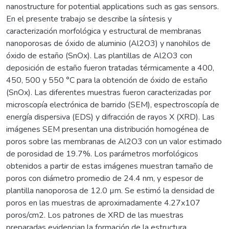
nanostructure for potential applications such as gas sensors.
En el presente trabajo se describe la síntesis y
caracterización morfológica y estructural de membranas
nanoporosas de óxido de aluminio (Al2O3) y nanohilos de
óxido de estaño (SnOx). Las plantillas de Al2O3 con
deposición de estaño fueron tratadas térmicamente a 400,
450, 500 y 550 °C para la obtención de óxido de estaño
(SnOx). Las diferentes muestras fueron caracterizadas por
microscopía electrónica de barrido (SEM), espectroscopía de
energía dispersiva (EDS) y difracción de rayos X (XRD). Las
imágenes SEM presentan una distribución homogénea de
poros sobre las membranas de Al2O3 con un valor estimado
de porosidad de 19.7%. Los parámetros morfológicos
obtenidos a partir de estas imágenes muestran tamaño de
poros con diámetro promedio de 24.4 nm, y espesor de
plantilla nanoporosa de 12.0 µm. Se estimó la densidad de
poros en las muestras de aproximadamente 4.27x107
poros/cm2. Los patrones de XRD de las muestras
preparadas evidencian la formación de la estructura