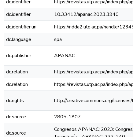
dc.identifier
https://revistas.utp.ac.pa/index.php/ap
dc.identifier
10.33412/apanac.2023.3940
dc.identifier.uri
https://ridda2.utp.ac.pa/handle/123
dc.language
spa
dc.publisher
APANAC
dc.relation
https://revistas.utp.ac.pa/index.php/a
dc.relation
https://revistas.utp.ac.pa/index.php/a
dc.rights
http://creativecommons.org/licenses/b
dc.source
2805-1807
Congresos APANAC; 2023: Congreso Na
dc.source
Tecnología – APANAC; 233-240