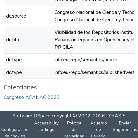
Congreso Nacional de Ciencia y Tecno
dc.source
Congreso Nacional de Ciencia y Tecn
Visibilidad de los Repositorios instituc
dc.title
Panamá integrados en OpenDoar y el re
PRICILA
dc.type
info:eu-repo/semantics/article
dc.type
info:eu-repo/semantics/publishedVersi
Colecciones
Congreso APANAC 2023
Software DSpace
copyright © 2002-2026
LYRASIS
Accessibility
Política
Acuerdo
Enviar
Configuración
settings
de
de
Sugerencias
de cookies
privacidad
usuario