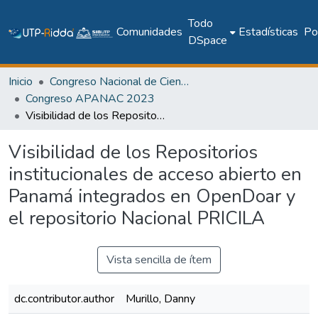
Todo
Comunidades
Estadísticas
Pol
DSpace
Inicio
Congreso Nacional de Ciencia y Tecnología – APANAC
Congreso APANAC 2023
Visibilidad de los Repositorios institucionales de acceso abierto en Panamá integrados en OpenDoar y el repositorio Nacional PRICILA
Visibilidad de los Repositorios
institucionales de acceso abierto en
Panamá integrados en OpenDoar y
el repositorio Nacional PRICILA
Vista sencilla de ítem
dc.contributor.author
Murillo, Danny