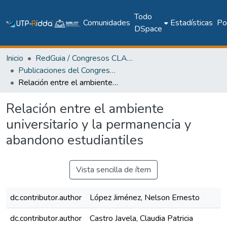
Todo
Comunidades
Estadísticas
Pol
DSpace
Inicio
RedGuia / Congresos CLABES
Publicaciones del Congreso Internacional CLABES
Relación entre el ambiente universitario y la permanencia y abandono estudiantiles
Relación entre el ambiente
universitario y la permanencia y
abandono estudiantiles
Vista sencilla de ítem
dc.contributor.author
López Jiménez, Nelson Ernesto
dc.contributor.author
Castro Javela, Claudia Patricia