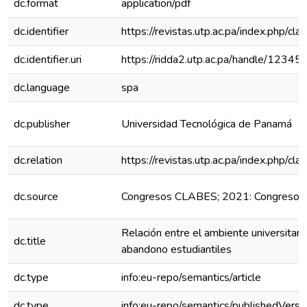
dc.format
application/pdf
dc.identifier
https://revistas.utp.ac.pa/index.php/cl
dc.identifier.uri
https://ridda2.utp.ac.pa/handle/123
dc.language
spa
dc.publisher
Universidad Tecnológica de Panamá
dc.relation
https://revistas.utp.ac.pa/index.php/c
dc.source
Congresos CLABES; 2021: Congreso 
Relación entre el ambiente universitari
dc.title
abandono estudiantiles
dc.type
info:eu-repo/semantics/article
dc.type
info:eu-repo/semantics/publishedVersi