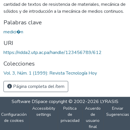
cantidad de textos de resistencia de materiales, mecánica de
sólidos y de introducción a la mecánica de medios continuos.
Palabras clave
medici�n
URI
https://ridda2.utp.ac.pa/handle/123456789/612
Colecciones
Vol. 3, Núm. 1 (1999): Revista Tecnología Hoy
Página completa del ítem
Software DSpace
copyright © 2002-2026
LYRASIS
Accessibility
Política
Acuerdo
Enviar
Configuración
settings
de
de
Sugerencias
de cookies
privacidad
usuario
final