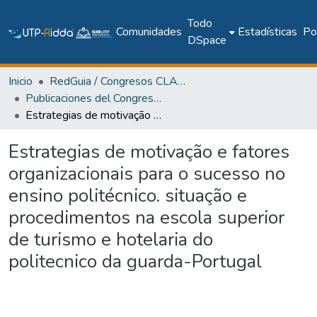
Todo
Comunidades
Estadísticas
Pol
DSpace
Inicio
RedGuia / Congresos CLABES
Publicaciones del Congreso Internacional CLABES
Estrategias de motivação e fatores organizacionais para o sucesso no ensino politécnico. situação e procedimentos na escola superior de turismo e hotelaria do politecnico da guarda-Portugal
Estrategias de motivação e fatores
organizacionais para o sucesso no
ensino politécnico. situação e
procedimentos na escola superior
de turismo e hotelaria do
politecnico da guarda-Portugal