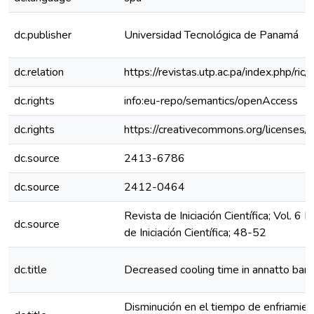
dc.publisher
Universidad Tecnológica de Panamá
dc.relation
https://revistas.utp.ac.pa/index.php/ri
dc.rights
info:eu-repo/semantics/openAccess
dc.rights
https://creativecommons.org/licenses/
dc.source
2413-6786
dc.source
2412-0464
Revista de Iniciación Científica; Vol. 6
dc.source
de Iniciación Científica; 48-52
dc.title
Decreased cooling time in annatto bar 
Disminución en el tiempo de enfriamien