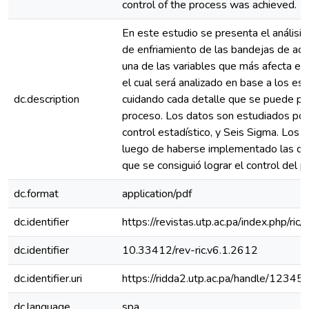
control of the process was achieved.
En este estudio se presenta el análisis
de enfriamiento de las bandejas de ach
una de las variables que más afecta el 
el cual será analizado en base a los es
dc.description
cuidando cada detalle que se puede pr
proceso. Los datos son estudiados por
control estadístico, y Seis Sigma. Los 
luego de haberse implementado las d
que se consiguió lograr el control del p
dc.format
application/pdf
dc.identifier
https://revistas.utp.ac.pa/index.php/ric
dc.identifier
10.33412/rev-ric.v6.1.2612
dc.identifier.uri
https://ridda2.utp.ac.pa/handle/123
dc.language
spa