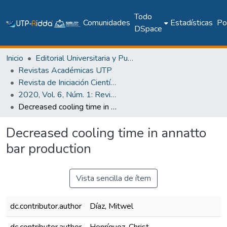
Todo
Comunidades
Estadísticas
Pol
DSpace
Inicio
Editorial Universitaria y Publicaciones Seriadas
Revistas Académicas UTP
Revista de Iniciación Científica
2020, Vol. 6, Núm. 1: Revista de Iniciación Científica
Decreased cooling time in annatto bar production
Decreased cooling time in annatto
bar production
Vista sencilla de ítem
dc.contributor.author
Díaz, Mitwel