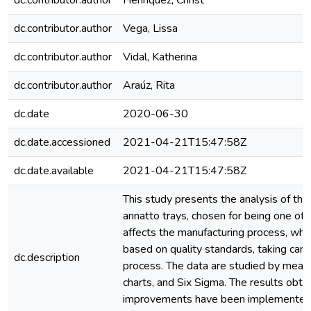
dc.contributor.author
Henríquez, Christ
dc.contributor.author
Vega, Lissa
dc.contributor.author
Vidal, Katherina
dc.contributor.author
Araúz, Rita
dc.date
2020-06-30
dc.date.accessioned
2021-04-21T15:47:58Z
dc.date.available
2021-04-21T15:47:58Z
This study presents the analysis of the 
annatto trays, chosen for being one of 
affects the manufacturing process, whic
based on quality standards, taking care 
dc.description
process. The data are studied by means 
charts, and Six Sigma. The results obta
improvements have been implemented