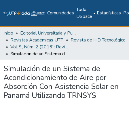
Todo
Comunidades
Estadísticas
Pol
DSpace
Inicio
Editorial Universitaria y Publicaciones Seriadas
Revistas Académicas UTP
Revista de I+D Tecnológico
Vol. 9, Núm. 2 (2013): Revista I+D Tecnológico
Simulación de un Sistema de Acondicionamiento de Aire por Absorción Con Asistencia Solar en Panamá Utilizando TRNSYS
Simulación de un Sistema de
Acondicionamiento de Aire por
Absorción Con Asistencia Solar en
Panamá Utilizando TRNSYS