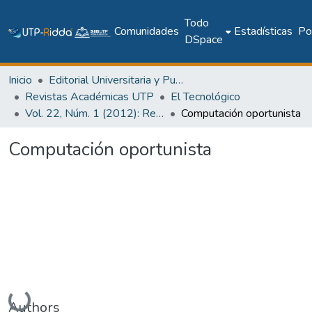
Todo
Comunidades
Estadísticas
Pol
DSpace
Inicio
Editorial Universitaria y Publicaciones Seriadas
Revistas Académicas UTP
El Tecnológico
Vol. 22, Núm. 1 (2012): Revista EL TECNOLÓGICO
Computación oportunista
Computación oportunista
Cargando...
Authors