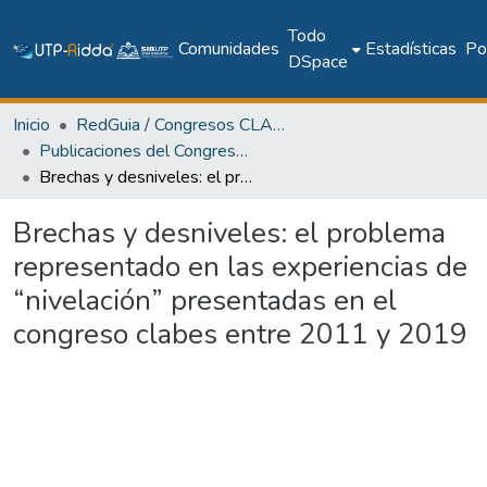
Todo
Comunidades
Estadísticas
Pol
DSpace
Inicio
RedGuia / Congresos CLABES
Publicaciones del Congreso Internacional CLABES
Brechas y desniveles: el problema representado en las experiencias de “nivelación” presentadas en el congreso clabes entre 2011 y 2019
Brechas y desniveles: el problema
representado en las experiencias de
“nivelación” presentadas en el
congreso clabes entre 2011 y 2019