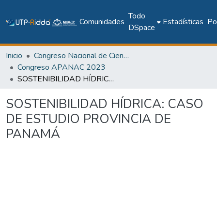
Todo
Comunidades
Estadísticas
Pol
DSpace
Inicio
Congreso Nacional de Ciencia y Tecnología – APANAC
Congreso APANAC 2023
SOSTENIBILIDAD HÍDRICA: CASO DE ESTUDIO PROVINCIA DE PANAMÁ
SOSTENIBILIDAD HÍDRICA: CASO
DE ESTUDIO PROVINCIA DE
PANAMÁ