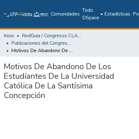
Todo
Comunidades
Estadísticas
Pol
DSpace
Inicio
RedGuia / Congresos CLABES
Publicaciones del Congreso Internacional CLABES
Motivos De Abandono De Los Estudiantes De La Universidad Católica De La Santísima Concepción
Motivos De Abandono De Los
Estudiantes De La Universidad
Católica De La Santísima
Concepción