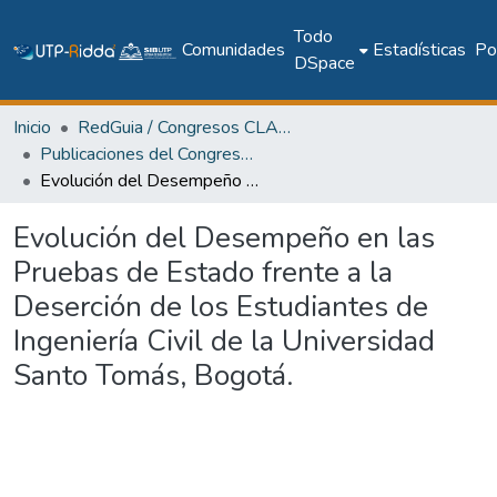
Todo
Comunidades
Estadísticas
Pol
DSpace
Inicio
RedGuia / Congresos CLABES
Publicaciones del Congreso Internacional CLABES
Evolución del Desempeño en las Pruebas de Estado frente a la Deserción de los Estudiantes de Ingeniería Civil de la Universidad Santo Tomás, Bogotá.
Evolución del Desempeño en las
Pruebas de Estado frente a la
Deserción de los Estudiantes de
Ingeniería Civil de la Universidad
Santo Tomás, Bogotá.