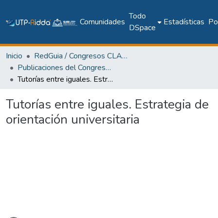
Todo
Comunidades
Estadísticas
Pol
DSpace
Inicio
RedGuia / Congresos CLABES
Publicaciones del Congreso Internacional CLABES
Tutorías entre iguales. Estrategia de orientación universitaria
Tutorías entre iguales. Estrategia de
orientación universitaria