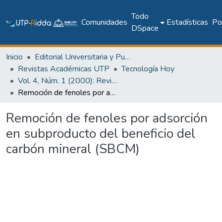
Todo
Comunidades
Estadísticas
Pol
DSpace
Inicio
Editorial Universitaria y Publicaciones Seriadas
Revistas Académicas UTP
Tecnología Hoy
Vol. 4, Núm. 1 (2000): Revista Tecnología HOY
Remoción de fenoles por adsorción en subproducto del beneficio del carbón mineral (SBCM)
Remoción de fenoles por adsorción
en subproducto del beneficio del
carbón mineral (SBCM)