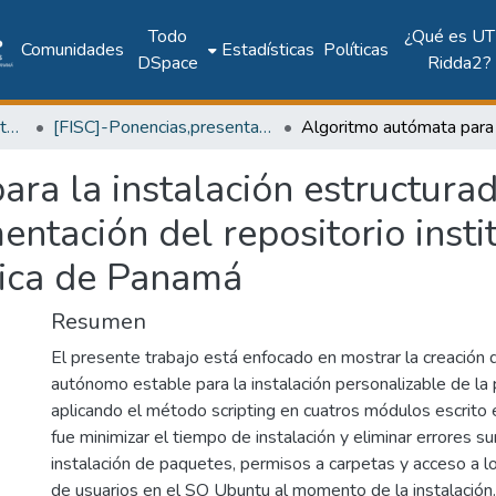
Todo
¿Qué es UT
Comunidades
Estadísticas
Políticas
DSpace
Ridda2?
Facultad de Ingeniería Sistemas Computacionales
[FISC]-Ponencias,presentaciones y pósteres
ara la instalación estructura
entación del repositorio insti
gica de Panamá
Resumen
El presente trabajo está enfocado en mostrar la creación 
autónomo estable para la instalación personalizable de l
aplicando el método scripting en cuatros módulos escrito 
fue minimizar el tiempo de instalación y eliminar errores su
instalación de paquetes, permisos a carpetas y acceso a lo
de usuarios en el SO Ubuntu al momento de la instalación