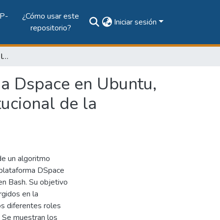
P-
¿Cómo usar este
Iniciar sesión
repositorio?
Algoritmo autómata para la instalación estructurada Dspace en Ubuntu, utilizado en la implementación del repositorio institucional de la Universidad Tecnológica de Panamá
da Dspace en Ubuntu,
tucional de la
de un algoritmo
a plataforma DSpace
en Bash. Su objetivo
rgidos en la
s diferentes roles
. Se muestran los