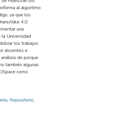
. Se muestran los
onforma al algoritmo
igo, ya que los
hareAlike 4.0
lementar una
e la Universidad
bilizar los trabajos
por docentes e
 análisis de porque
omo también algunas
de DSpace como
ntu
,
Repositorio
,