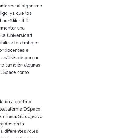
onforma al algoritmo
igo, ya que los
hareAlike 4.0
lementar una
e la Universidad
bilizar los trabajos
por docentes e
 análisis de porque
omo también algunas
de DSpace como
de un algoritmo
a plataforma DSpace
en Bash. Su objetivo
rgidos en la
s diferentes roles