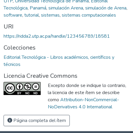
UTP
,
Universidad Tecnológica de Panamá
,
Editorial
Tecnológica
,
Panamá
,
simulación Arena
,
simulación de Arena
,
software
,
tutorial
,
sistemas
,
sistemas computacionales
URI
https://ridda2.utp.ac.pa/handle/123456789/18581
Colecciones
Editorial Tecnológica - Libros académicos, científicos y
técnicos
Licencia Creative Commons
Excepto donde se indique lo contrario,
la licencia de este ítem se describe
como
Attribution-NonCommercial-
NoDerivatives 4.0 International
Página completa del ítem