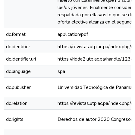
inserto curricularmente que no sobr
las/os jóvenes. Finalmente consider
respaldada por ellas/os lo que se de
oferta electiva alcanza en el segun
dc.format
application/pdf
dc.identifier
https://revistas.utp.ac.pa/index.php/
dc.identifier.uri
https://ridda2.utp.ac.pa/handle/1
dc.language
spa
dc.publisher
Universidad Tecnológica de Panamá
dc.relation
https://revistas.utp.ac.pa/index.php
dc.rights
Derechos de autor 2020 Congreso