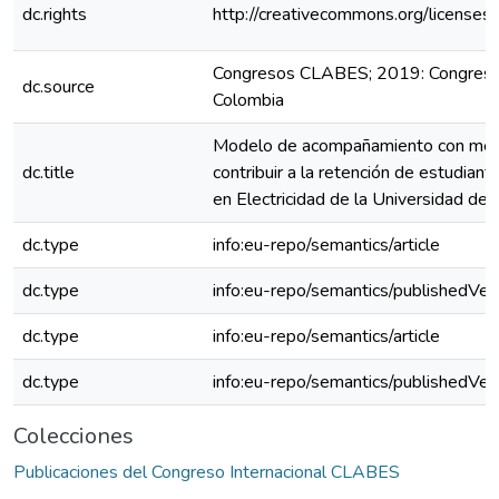
dc.rights
http://creativecommons.org/licenses
Congresos CLABES; 2019: Congreso
dc.source
Colombia
Modelo de acompañamiento con meto
dc.title
contribuir a la retención de estudiant
en Electricidad de la Universidad de 
dc.type
info:eu-repo/semantics/article
dc.type
info:eu-repo/semantics/publishedVer
dc.type
info:eu-repo/semantics/article
dc.type
info:eu-repo/semantics/publishedVer
Colecciones
Publicaciones del Congreso Internacional CLABES