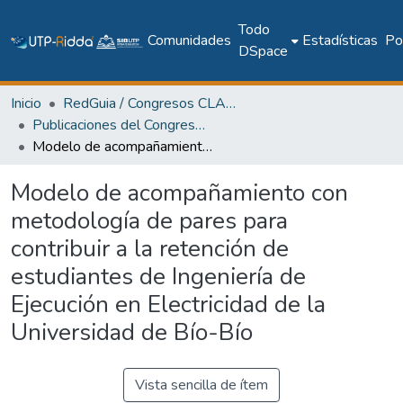
Todo
Comunidades
Estadísticas
Pol
DSpace
Inicio
RedGuia / Congresos CLABES
Publicaciones del Congreso Internacional CLABES
Modelo de acompañamiento con metodología de pares para contribuir a la retención de estudiantes de Ingeniería de Ejecución en Electricidad de la Universidad de Bío-Bío
Modelo de acompañamiento con
metodología de pares para
contribuir a la retención de
estudiantes de Ingeniería de
Ejecución en Electricidad de la
Universidad de Bío-Bío
Vista sencilla de ítem