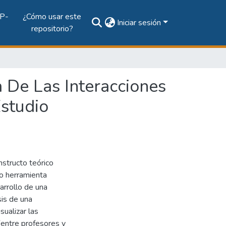
P-
¿Cómo usar este
Iniciar sesión
repositorio?
 De Las Interacciones
Estudio
nstructo teórico
o herramienta
arrollo de una
sis de una
sualizar las
 (entre profesores y