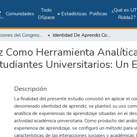
Todo
¿Qué es UT
Comunidades
Estadísticas
Políticas
DSpace
Ridda2?
Publicaciones del Congreso Internacional CLABES
Identidad De Aprendiz Como Herramienta Analítica De Las Interacciones Entre Profesores Y Estudiantes Universitarios: Un Estudio Fenomenológico
z Como Herramienta Analítica
tudiantes Universitarios: Un 
Descripción
La finalidad del presente estudio consistió en aplicar el co
denominado identidad de aprendiz, se planteó su uso com
analítica de experiencias de aprendizaje situadas en el des
actividad académica universitaria. Como producto del análi
experiencia de aprendizaje, se configuró un método para vi
características de las interacciones sociales y académicas