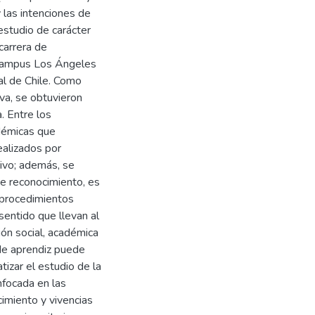
y las intenciones de
estudio de carácter
carrera de
 Campus Los Ángeles
al de Chile. Como
iva, se obtuvieron
. Entre los
adémicas que
ealizados por
ivo; además, se
de reconocimiento, es
s procedimientos
 sentido que llevan al
ión social, académica
 de aprendiz puede
tizar el estudio de la
nfocada en las
cimiento y vivencias