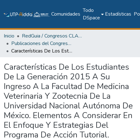
Todo
Comunidades
Estadísticas
Pol
DSpace
Inicio
RedGuia / Congresos CLABES
Publicaciones del Congreso Internacional CLABES
Características De Los Estudiantes De La Generación 2015 A Su Ingreso A La Facultad De Medicina Veterinaria Y Zootecnia De La Universidad Nacional Autónoma De México. Elementos A Considerar En El Enfoque Y Estrategias Del Programa De Acción Tutorial.
Características De Los Estudiantes
De La Generación 2015 A Su
Ingreso A La Facultad De Medicina
Veterinaria Y Zootecnia De La
Universidad Nacional Autónoma De
México. Elementos A Considerar En
El Enfoque Y Estrategias Del
Programa De Acción Tutorial.