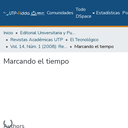
Todo
Comunidades
Estadísticas
Pol
DSpace
Inicio
Editorial Universitaria y Publicaciones Seriadas
Revistas Académicas UTP
El Tecnológico
Vol. 14, Núm. 1 (2008): Revista EL TECNOLÓGICO
Marcando el tiempo
Marcando el tiempo
Cargando...
Authors