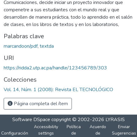
Comunicaciones, decide iniciar un proyecto innovador que
compenetre a sus estudiantes con el mundo real y que
desarrollen de manera práctica, todo lo aprendido en el salón
de clases, en los libros de textos y en los laboratorios,
Palabras clave
marcandoon/pdf
,
textda
URI
https://ridda2.utp.ac.pa/handle/123456789/303
Colecciones
Vol. 14, Núm. 1 (2008): Revista EL TECNOLÓGICO
Página completa del ítem
Software DSpace
copyright © 2002-2026
LYRASIS
Accessibility
Política
Acuerdo
Enviar
Configuración
settings
de
de
Sugerencias