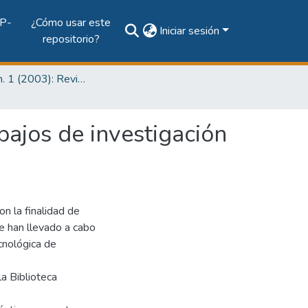
P-
¿Cómo usar este
Iniciar sesión
repositorio?
Vol. 2, Núm. 1 (2003): Revista I+D Tecnológico
bajos de investigación
n la finalidad de
se han llevado a cabo
ecnológica de
a Biblioteca