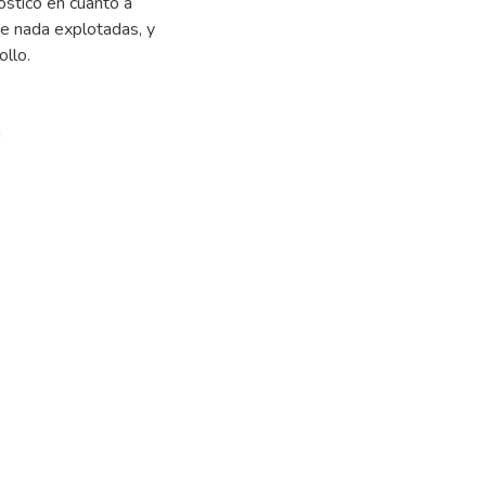
óstico en cuanto a
e nada explotadas, y
ollo.
n