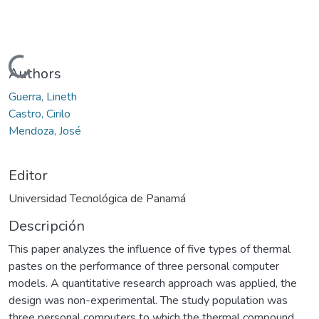
Cargando...
Authors
Guerra, Lineth
Castro, Cirilo
Mendoza, José
Editor
Universidad Tecnológica de Panamá
Descripción
This paper analyzes the influence of five types of thermal
pastes on the performance of three personal computer
models. A quantitative research approach was applied, the
design was non-experimental. The study population was
three personal computers to which the thermal compound