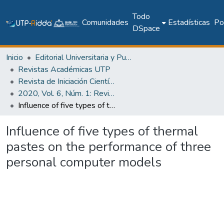
Todo
Comunidades
Estadísticas
Pol
DSpace
Inicio
Editorial Universitaria y Publicaciones Seriadas
Revistas Académicas UTP
Revista de Iniciación Científica
2020, Vol. 6, Núm. 1: Revista de Iniciación Científica
Influence of five types of thermal pastes on the performance of three personal computer models
Influence of five types of thermal
pastes on the performance of three
personal computer models