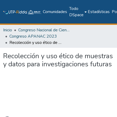
Todo
Comunidades
Estadísticas
Pol
DSpace
Inicio
Congreso Nacional de Ciencia y Tecnología – APANAC
Congreso APANAC 2023
Recolección y uso ético de muestras y datos para investigaciones futuras
Recolección y uso ético de muestras
y datos para investigaciones futuras