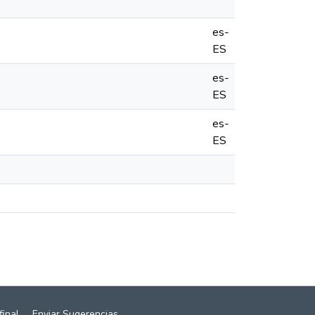
es-
ES
es-
ES
es-
ES
final
Enviar Sugerencias