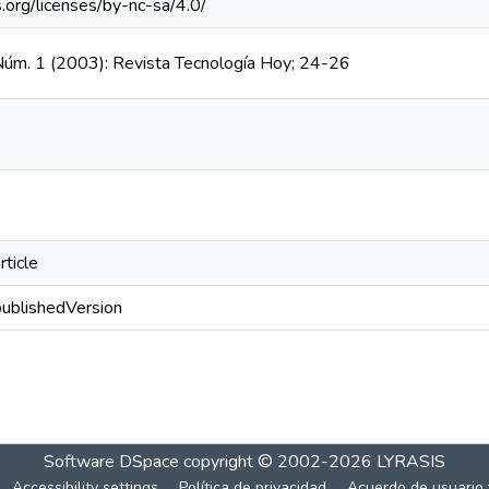
.org/licenses/by-nc-sa/4.0/
 Núm. 1 (2003): Revista Tecnología Hoy; 24-26
rticle
publishedVersion
Software DSpace
copyright © 2002-2026
LYRASIS
Accessibility settings
Política de privacidad
Acuerdo de usuario 