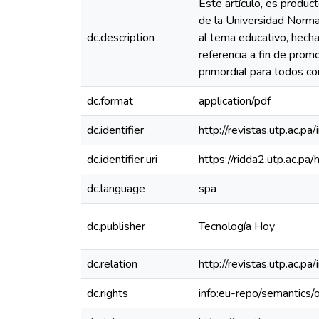
Este artículo, es produc
de la Universidad Norma
dc.description
al tema educativo, hecha
referencia a fin de prom
primordial para todos co
dc.format
application/pdf
dc.identifier
http://revistas.utp.ac.p
dc.identifier.uri
https://ridda2.utp.ac.
dc.language
spa
dc.publisher
Tecnología Hoy
dc.relation
http://revistas.utp.ac.p
dc.rights
info:eu-repo/semantics