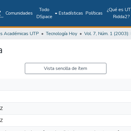
Todo
¿Qué es UT
Comunidades
Estadísticas
Políticas
DSpace
Ridda2?
as Académicas UTP
Tecnología Hoy
a
Vista sencilla de ítem
6Z
6Z