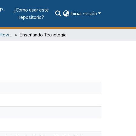
P-
¿Cómo usar este
Iniciar sesión
repositorio?
Vol. 7, Núm. 1 (2003): Revista Tecnología Hoy
Enseñando Tecnología