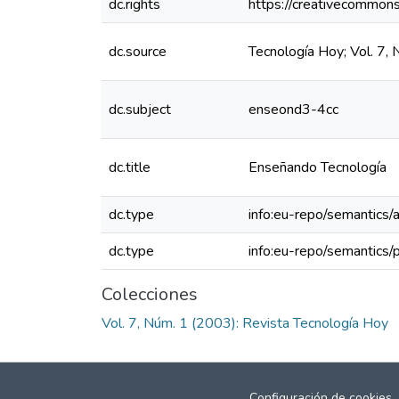
dc.rights
https://creativecommons
dc.source
Tecnología Hoy; Vol. 7,
dc.subject
enseond3-4cc
dc.title
Enseñando Tecnología
dc.type
info:eu-repo/semantics/a
dc.type
info:eu-repo/semantics/
Colecciones
Vol. 7, Núm. 1 (2003): Revista Tecnología Hoy
Configuración de cookies